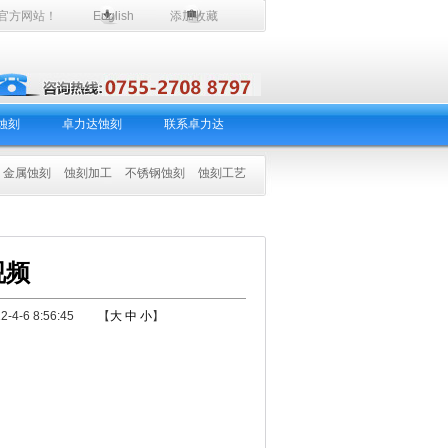
力达官方网站！
English
添加收藏
蚀刻
卓力达蚀刻
联系卓力达
金属蚀刻
蚀刻加工
不锈钢蚀刻
蚀刻工艺
视频
-6 8:56:45 【
大
中
小
】