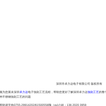
深圳市卓力达电子有限公司 版权所有
频为您展未深圳
卓力达
电子蚀刻工艺流程，帮助您更好了解深圳卓力达
蚀刻工艺
的整
种不锈钢蚀刻工艺的问题
助请至电0755-29914202/61500558隗（yu)小姐：136 2020 3959