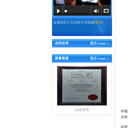
金属蚀刻工艺流程介绍视频
[更多]
合作伙伴
荣誉资质
认证证书
本视
决各
如需帮