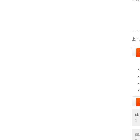
上一
ub
1
qq